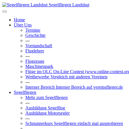
Segelfliegen Landshut
Home
Über Uns
Termine
Geschichte
---
Vorstandschaft
Fluglehrer
---
Flugzeuge
Maschinenpark
Flüge im OLC
On-Line Contest (www.online-contest.or
Wettbewerbe
Vergleich mit anderen Vereinen
---
Interner Bereich
Interner Bereich auf vereinsflieger.de
Segelfliegen
Mehr zum Segelfliegen
---
Ausbildung Segelflug
Ausbildung Motorsegler
---
Schnupperkurs
Segelfliegen einfach mal ausprobieren
---