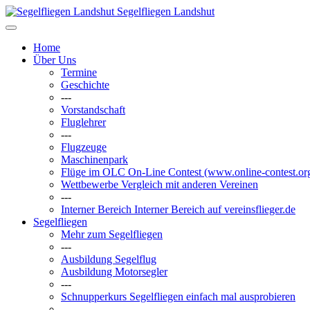
Segelfliegen Landshut
Home
Über Uns
Termine
Geschichte
---
Vorstandschaft
Fluglehrer
---
Flugzeuge
Maschinenpark
Flüge im OLC
On-Line Contest (www.online-contest.or
Wettbewerbe
Vergleich mit anderen Vereinen
---
Interner Bereich
Interner Bereich auf vereinsflieger.de
Segelfliegen
Mehr zum Segelfliegen
---
Ausbildung Segelflug
Ausbildung Motorsegler
---
Schnupperkurs
Segelfliegen einfach mal ausprobieren
---